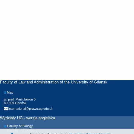
Faculty of Law and Administration of the University of Gdansk
Map
ul. prof. Marii Janion 5
80-309 Gdańsk
international@prawo.ug.edu.pl
Wydziały UG - wersja angielska
Faculty of Biology
Faculty of Chemistry